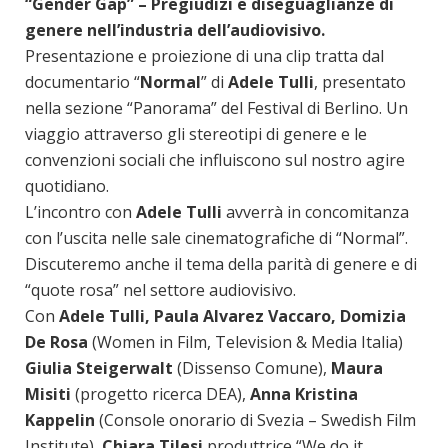
“Gender Gap” – Pregiudizi e diseguaglianze di
genere nell’industria dell’audiovisivo.
Presentazione e proiezione di una clip tratta dal
documentario “
Normal
” di
Adele Tulli
, presentato
nella sezione “Panorama” del Festival di Berlino. Un
viaggio attraverso gli stereotipi di genere e le
convenzioni sociali che influiscono sul nostro agire
quotidiano.
L’incontro con
Adele Tulli
avverrà in concomitanza
con l’uscita nelle sale cinematografiche di “Normal”.
Discuteremo anche il tema della parità di genere e di
“quote rosa” nel settore audiovisivo.
Con
Adele Tulli, Paula Alvarez Vaccaro, Domizia
De Rosa
(Women in Film, Television & Media Italia)
Giulia Steigerwalt
(Dissenso Comune),
Maura
Misiti
(progetto ricerca DEA),
Anna Kristina
Kappelin
(Console onorario di Svezia – Swedish Film
Institute),
Chiara Tilesi
produttrice “We do it