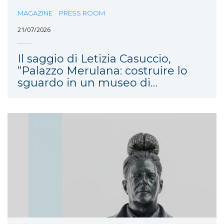
MAGAZINE
PRESS ROOM
21/07/2026
Il saggio di Letizia Casuccio,
“Palazzo Merulana: costruire lo
sguardo in un museo di
comunità”, è pubblicato nel
volume Costruire lo sguardo.
Saperi, metodi, esperienze, edito
da FrancoAngeli.