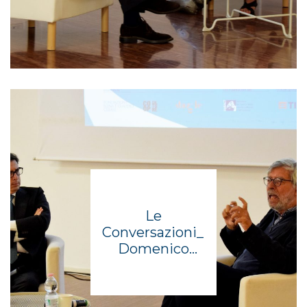
Le
Conversazioni_
Domenico
Starnone in
dialogo con
Antonio Monda