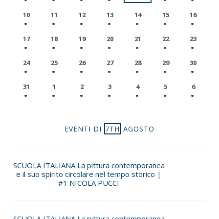
10
11
12
13
14
15
16
17
18
19
20
21
22
23
24
25
26
27
28
29
30
31
1
2
3
4
5
6
EVENTI DI
7TH
AGOSTO
SCUOLA ITALIANA La pittura contemporanea
e il suo spirito circolare nel tempo storico |
#1 NICOLA PUCCI
SCUOLA ITALIANA La pittura contemporanea