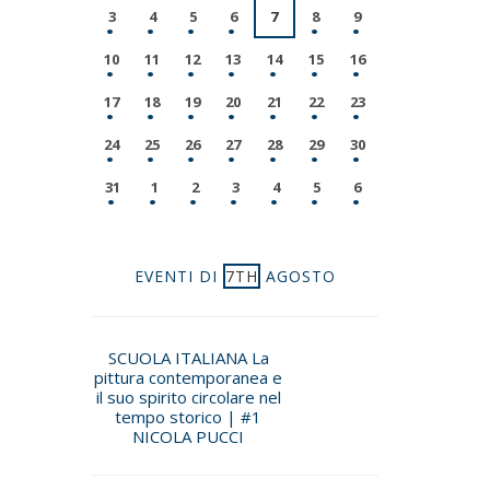
3
4
5
6
7
8
9
10
11
12
13
14
15
16
17
18
19
20
21
22
23
24
25
26
27
28
29
30
31
1
2
3
4
5
6
EVENTI DI
7TH
AGOSTO
SCUOLA ITALIANA La
pittura contemporanea e
il suo spirito circolare nel
tempo storico | #1
NICOLA PUCCI