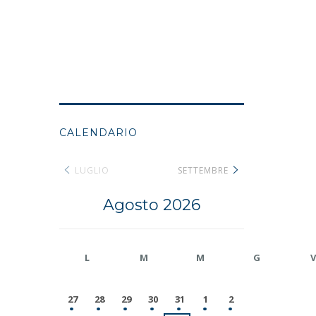
CALENDARIO
LUGLIO
SETTEMBRE
Agosto 2026
L
M
M
G
V
27
28
29
30
31
1
2