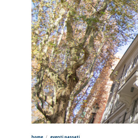
home
eventi passati