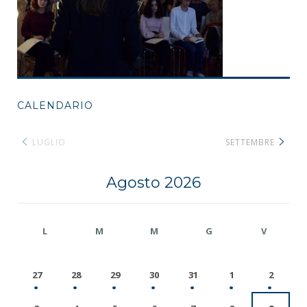
CALENDARIO
LUGLIO
SETTEMBRE
Agosto 2026
L
M
M
G
V
27
28
29
30
31
1
2