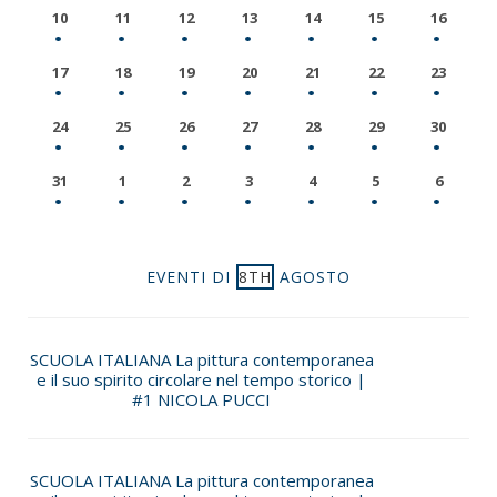
10
11
12
13
14
15
16
17
18
19
20
21
22
23
24
25
26
27
28
29
30
31
1
2
3
4
5
6
EVENTI DI
8TH
AGOSTO
SCUOLA ITALIANA La pittura contemporanea
e il suo spirito circolare nel tempo storico |
#1 NICOLA PUCCI
SCUOLA ITALIANA La pittura contemporanea