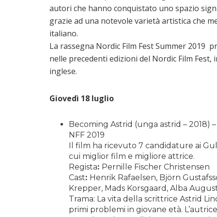
autori che hanno conquistato uno spazio signi
grazie ad una notevole varietà artistica che m
italiano.
La rassegna Nordic Film Fest Summer 2019 pres
nelle precedenti edizioni del Nordic Film Fest, i
inglese.
Giovedì 18 luglio
Becoming Astrid (unga astrid – 2018) – s
NFF 2019
Il film ha ricevuto 7 candidature ai G
cui miglior film e migliore attrice.
Regista
:
Pernille Fischer Christensen
Cast
:
Henrik Rafaelsen, Björn Gustafs
Krepper, Mads Korsgaard, Alba August
Trama: La vita della scrittrice Astrid L
primi problemi in giovane età. L’autrice