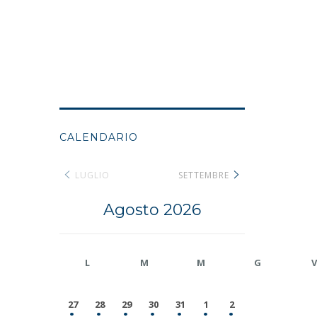
CALENDARIO
LUGLIO
SETTEMBRE
Agosto 2026
L
M
M
G
V
27
28
29
30
31
1
2