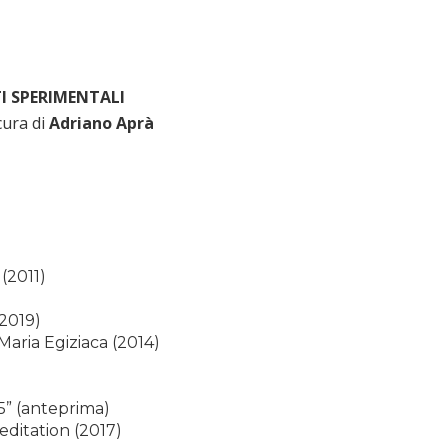
 SPERIMENTALI
cura di
Adriano Aprà
(2011)
(2019)
aria Egiziaca (2014)
15” (anteprima)
editation (2017)