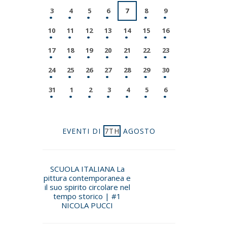
3
4
5
6
7
8
9
10
11
12
13
14
15
16
17
18
19
20
21
22
23
24
25
26
27
28
29
30
31
1
2
3
4
5
6
EVENTI DI
7TH
AGOSTO
SCUOLA ITALIANA La
pittura contemporanea e
il suo spirito circolare nel
tempo storico | #1
NICOLA PUCCI