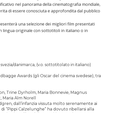
ficativo nel panorama della cinematografia mondiale,
erita di essere conosciuta e approfondita dal pubblico
enterà una selezione dei migliori film presentati
n lingua originale con sottotitoli in italiano o in
vezia/danimarca, (v.o. sottotitolato in italiano)
uldbagge Awards (gli Oscar del cinema svedese), tra
son, Trine Dyrholm, Maria Bonnevie, Magnus
, Maria Alm Norell
indgren, dall’infanzia vissuta molto serenamente ai
 di “Pippi Calzelunghe” ha dovuto ribellarsi alla