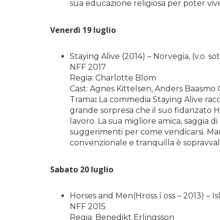
sua educazione religiosa per poter vivere
Venerdì 19 luglio
Staying Alive (2014) – Norvegia, (v.o. sot
NFF 2017
Regia: Charlotte Blom
Cast: Agnes Kittelsen, Anders Baasmo C
Trama
:
La commedia Staying Alive racco
grande sorpresa che il suo fidanzato H
lavoro. La sua migliore amica, saggia di
suggerimenti per come vendicarsi. Mar
convenzionale e tranquilla è sopravvalu
Sabato 20 luglio
Horses and Men(Hross í oss – 2013) – Is
NFF 2015
Regia: Benedikt Erlingsson