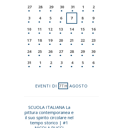
27
28
29
30
31
1
2
3
4
5
6
7
8
9
10
11
12
13
14
15
16
17
18
19
20
21
22
23
24
25
26
27
28
29
30
31
1
2
3
4
5
6
EVENTI DI
7TH
AGOSTO
SCUOLA ITALIANA La
pittura contemporanea e
il suo spirito circolare nel
tempo storico | #1
NICOLA PUCCI