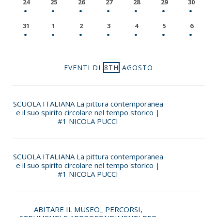
24
25
26
27
28
29
30
31
1
2
3
4
5
6
EVENTI DI
8TH
AGOSTO
SCUOLA ITALIANA La pittura contemporanea
e il suo spirito circolare nel tempo storico |
#1 NICOLA PUCCI
SCUOLA ITALIANA La pittura contemporanea
e il suo spirito circolare nel tempo storico |
#1 NICOLA PUCCI
ABITARE IL MUSEO_ PERCORSI,