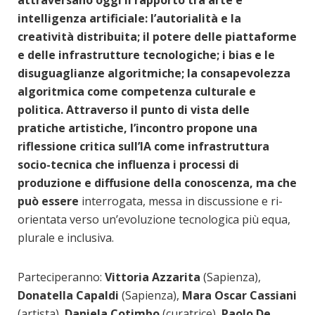
attraversano oggi il rapporto tra arte e
intelligenza artificiale: l’autorialità e la
creatività distribuita; il potere delle piattaforme
e delle infrastrutture tecnologiche; i bias e le
disuguaglianze algoritmiche; la consapevolezza
algoritmica come competenza culturale e
politica. Attraverso il punto di vista delle
pratiche artistiche, l’incontro propone una
riflessione critica sull’IA come infrastruttura
socio-tecnica che influenza i processi di
produzione e diffusione della conoscenza, ma che
può essere
interrogata, messa in discussione e ri-
orientata verso un’evoluzione tecnologica più equa,
plurale e inclusiva.
Parteciperanno:
Vittoria Azzarita
(Sapienza),
Donatella Capaldi
(Sapienza),
Mara Oscar Cassiani
(artista),
Daniela Cotimbo
(curatrice),
Paolo De