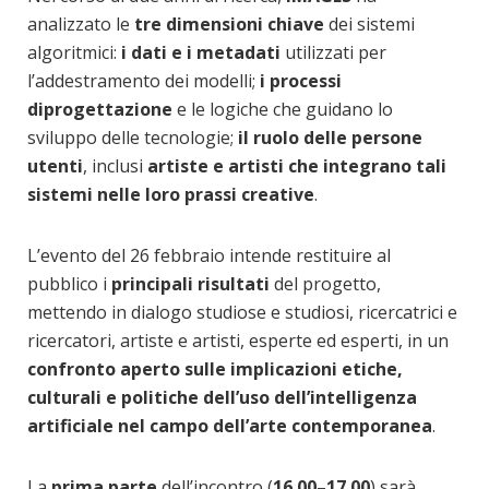
analizzato le
tre dimensioni chiave
dei sistemi
algoritmici:
i dati e i metadati
utilizzati per
l’addestramento dei modelli;
i processi
di
progettazione
e le logiche che guidano lo
sviluppo delle tecnologie;
il ruolo delle persone
utenti
, inclusi
artiste e artisti che integrano tali
sistemi nelle loro prassi creative
.
L’evento del 26 febbraio intende restituire al
pubblico i
principali risultati
del progetto,
mettendo in dialogo studiose e studiosi, ricercatrici e
ricercatori, artiste e artisti, esperte ed esperti, in un
confronto aperto sulle implicazioni etiche,
culturali e politiche dell’uso dell’intelligenza
artificiale nel campo dell’arte contemporanea
.
La
prima parte
dell’incontro (
16.00–17.00
) sarà