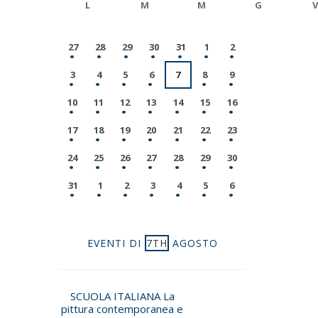
L
M
M
G
V
27
28
29
30
31
1
2
3
4
5
6
7
8
9
10
11
12
13
14
15
16
17
18
19
20
21
22
23
24
25
26
27
28
29
30
31
1
2
3
4
5
6
EVENTI DI
7TH
AGOSTO
SCUOLA ITALIANA La
pittura contemporanea e