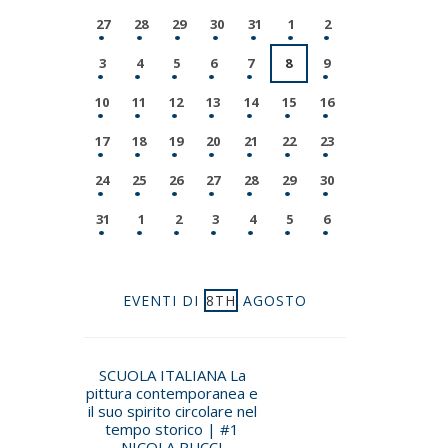
27
28
29
30
31
1
2
3
4
5
6
7
8
9
10
11
12
13
14
15
16
17
18
19
20
21
22
23
24
25
26
27
28
29
30
31
1
2
3
4
5
6
EVENTI DI
8TH
AGOSTO
SCUOLA ITALIANA La
pittura contemporanea e
il suo spirito circolare nel
tempo storico | #1
NICOLA PUCCI