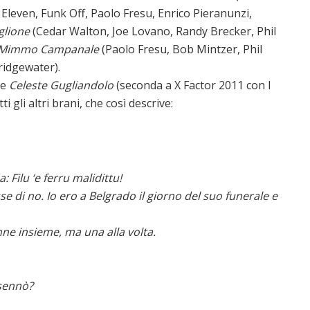
Eleven, Funk Off, Paolo Fresu, Enrico Pieranunzi,
glione
(Cedar Walton, Joe Lovano, Randy Brecker, Phil
Mimmo Campanale
(Paolo Fresu, Bob Mintzer, Phil
ridgewater).
te
Celeste Gugliandolo
(seconda a X Factor 2011 con I
 gli altri brani, che così descrive:
 Filu ‘e ferru malidittu!
se di no. Io ero a Belgrado il giorno del suo funerale e
ne insieme, ma una alla volta.
 sennò?