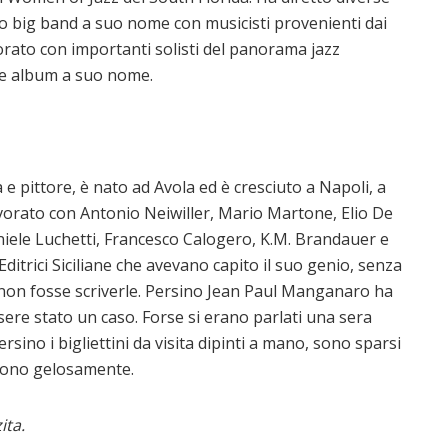
o big band a suo nome con musicisti provenienti dai
borato con importanti solisti del panorama jazz
ue album a suo nome.
 e pittore, è nato ad Avola ed è cresciuto a Napoli, a
avorato con Antonio Neiwiller, Mario Martone, Elio De
niele Luchetti, Francesco Calogero, K.M. Brandauer e
Editrici Siciliane che avevano capito il suo genio, senza
he non fosse scriverle. Persino Jean Paul Manganaro ha
ssere stato un caso. Forse si erano parlati una sera
ersino i bigliettini da visita dipinti a mano, sono sparsi
iscono gelosamente.
ita.