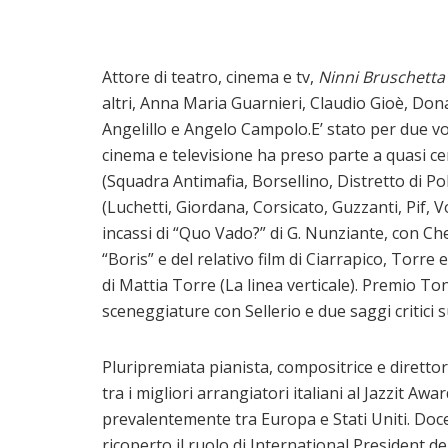
Attore di teatro, cinema e tv,
Ninni Bruschetta
altri, Anna Maria Guarnieri, Claudio Gioè, Don
Angelillo e Angelo Campolo.E’ stato per due vol
cinema e televisione ha preso parte a quasi cen
(Squadra Antimafia, Borsellino, Distretto di Pol
(Luchetti, Giordana, Corsicato, Guzzanti, Pif, 
incassi di “Quo Vado?” di G. Nunziante, con Che
“Boris” e del relativo film di Ciarrapico, Torr
di Mattia Torre (La linea verticale). Premio Ton
sceneggiature con Sellerio e due saggi critici s
Pluripremiata pianista, compositrice e diretto
tra i migliori arrangiatori italiani al Jazzit Aw
prevalentemente tra Europa e Stati Uniti. Docen
ricoperto il ruolo di International President d