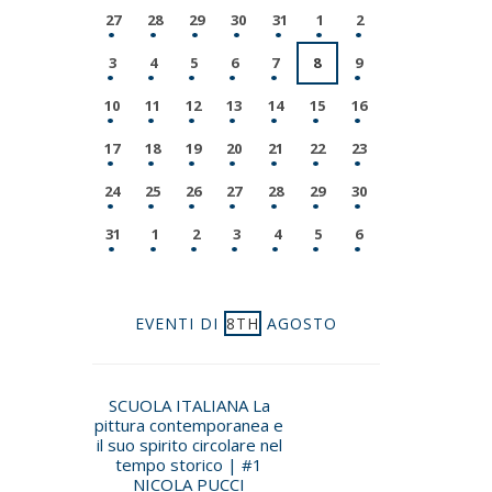
27
28
29
30
31
1
2
3
4
5
6
7
8
9
10
11
12
13
14
15
16
17
18
19
20
21
22
23
24
25
26
27
28
29
30
31
1
2
3
4
5
6
EVENTI DI
8TH
AGOSTO
SCUOLA ITALIANA La
pittura contemporanea e
il suo spirito circolare nel
tempo storico | #1
NICOLA PUCCI