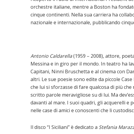
orchestre italiane, mentre a Boston ha fondat
cinque continenti. Nella sua carriera ha colla
nazionale e internazionale, pubblicando cinq
Antonio Caldarella
(1959 – 2008), attore, poeta
Messina e in giro per il mondo. In teatro ha l
Capitani, Ninni Bruschetta e al cinema con Da
altri. Le sue poesie sono edite da piccole Case 
che lui si sforzasse di fare qualcosa di più c
scritto parole meravigliose su di lui. Ma dev’e
davanti al mare. I suoi quadri, gli acquerelli e p
nelle case di amici e conoscenti che li custod
Il disco “I Siciliani” è dedicato a
Stefania Marazz