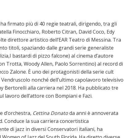
ha firmato più di 40 regie teatrali, dirigendo, tra gli
atella Finocchiaro, Roberto Citran, David Coco, Edy
te direttore artistico dell’EAR Teatro di Messina. Tra
to titoli, spaziando dalle grandi serie generaliste
izia,I bastardi di pizzo falcone) al cinema d’autore
Von Trotta, Woody Allen, Paolo Sorrentino) al record di
cco Zalone. È uno dei protagonisti della serie cult
e e Vendruscolo nonché dell’ultimo capolavoro televisivo
y Bertorelli alla carriera nel 2018. Ha pubblicato tre
ul lavoro dell’attore con Bompiani e Fazi.
re d’orchestra,
Cettina Donato
da anni è annoverata
ard. Conduce la sua carriera concertistica
te di jazz in diversi Conservatori italiani, ha
el Women of Jazz del South Florida. Ha diretto diverse