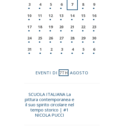
3
4
5
6
7
8
9
10
11
12
13
14
15
16
17
18
19
20
21
22
23
24
25
26
27
28
29
30
31
1
2
3
4
5
6
EVENTI DI
7TH
AGOSTO
SCUOLA ITALIANA La
pittura contemporanea e
il suo spirito circolare nel
tempo storico | #1
NICOLA PUCCI