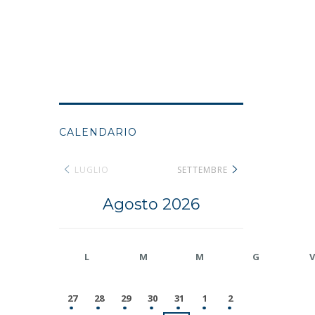
CALENDARIO
LUGLIO
SETTEMBRE
Agosto 2026
L
M
M
G
V
27
28
29
30
31
1
2