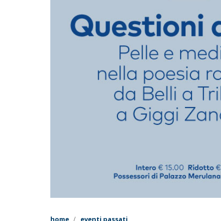
home
eventi passati