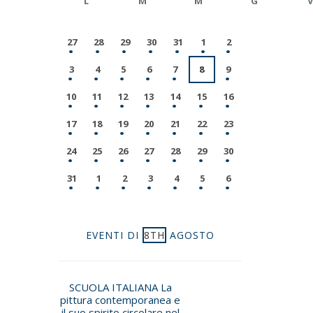
L
M
M
G
V
27
28
29
30
31
1
2
3
4
5
6
7
8
9
10
11
12
13
14
15
16
17
18
19
20
21
22
23
24
25
26
27
28
29
30
31
1
2
3
4
5
6
EVENTI DI
8TH
AGOSTO
SCUOLA ITALIANA La
pittura contemporanea e
il suo spirito circolare nel