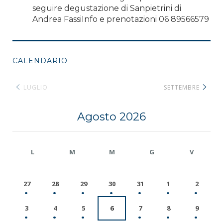
seguire degustazione di Sanpietrini di
Andrea FassiInfo e prenotazioni 06 89566579
CALENDARIO
LUGLIO
SETTEMBRE
Agosto 2026
L
M
M
G
V
27
28
29
30
31
1
2
3
4
5
6
7
8
9