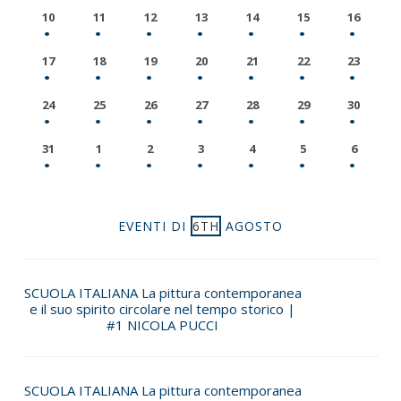
10
11
12
13
14
15
16
17
18
19
20
21
22
23
24
25
26
27
28
29
30
31
1
2
3
4
5
6
EVENTI DI
6TH
AGOSTO
SCUOLA ITALIANA La pittura contemporanea
e il suo spirito circolare nel tempo storico |
#1 NICOLA PUCCI
SCUOLA ITALIANA La pittura contemporanea