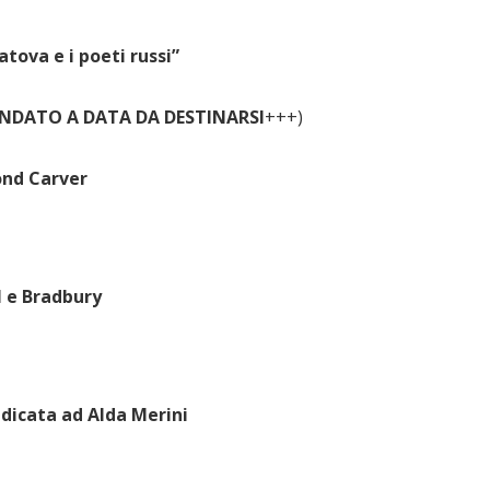
tova e i poeti russi”
ANDATO A DATA DA DESTINARSI
+++)
ond Carver
l e Bradbury
edicata ad Alda Merini