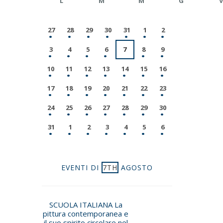
L
M
M
G
V
27
28
29
30
31
1
2
3
4
5
6
7
8
9
10
11
12
13
14
15
16
17
18
19
20
21
22
23
24
25
26
27
28
29
30
31
1
2
3
4
5
6
EVENTI DI
7TH
AGOSTO
SCUOLA ITALIANA La
pittura contemporanea e
il suo spirito circolare nel